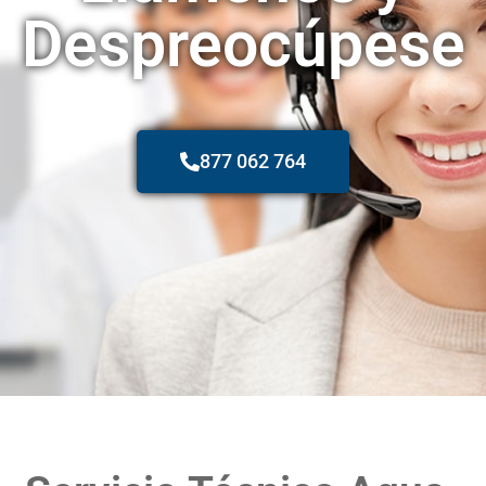
Despreocúpese
877 062 764