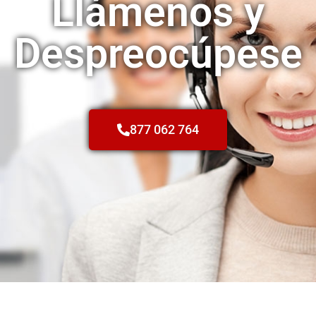
Llámenos y
Despreocúpese
877 062 764