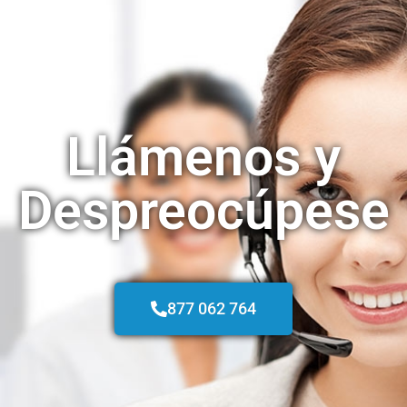
Llámenos y
Despreocúpese
877 062 764